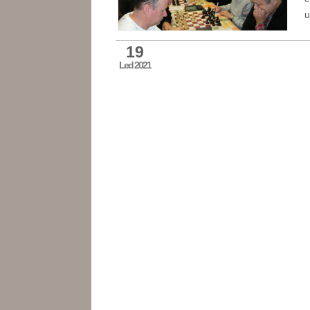
u
19
Led 2021