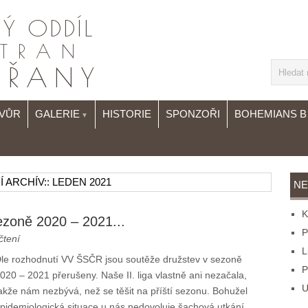
DVŮR
GALERIE
HISTORIE
SPONZOŘI
BOHEMIANS B
▼
 ARCHÍV::
LEDEN 2021
NE
K
ezoně 2020 – 2021...
P
čtení
L
le rozhodnutí VV ŠSČR jsou soutěže družstev v sezoně
P
020 – 2021 přerušeny. Naše II. liga vlastně ani nezačala,
U
akže nám nezbývá, než se těšit na příští sezonu. Bohužel
pidemiologická situace u nás nedovoluje šachová utkání