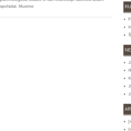
spořádat. Musíme
RU
I
Š
NE
J
R
K
J
J
AR
[
[