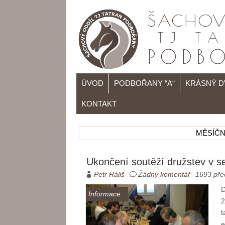
ÚVOD
PODBOŘANY “A“
KRÁSNÝ 
KONTAKT
MĚSÍČNÍ
Ukončení soutěží družstev v s
Petr Ráliš
Žádný komentář
1693 pře
D
Informace
2
t
e