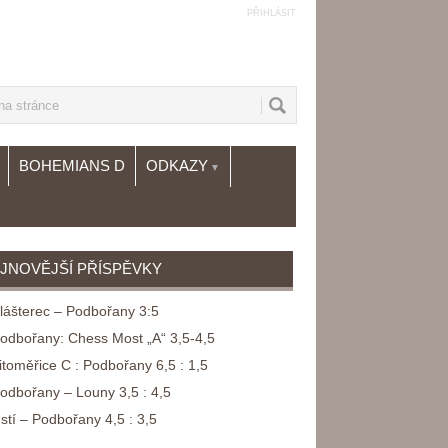
PŘIHLÁSIT
BOHEMIANS D
ODKAZY
▼
JNOVĚJŠÍ PŘÍSPĚVKY
lášterec – Podbořany 3:5
odbořany: Chess Most „A“ 3,5-4,5
itoměřice C : Podbořany 6,5 : 1,5
odbořany – Louny 3,5 : 4,5
stí – Podbořany 4,5 : 3,5