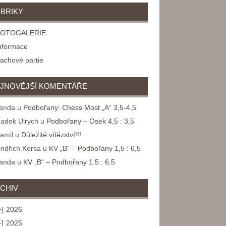
BRIKY
FOTOGALERIE
nformace
achové partie
JNOVĚJŠÍ KOMENTÁŘE
anda
u
Podbořany: Chess Most „A“ 3,5-4,5
adek Ulrych
u
Podbořany – Osek 4,5 : 3,5
amil
u
Důležité vítězství!!!
indřich Korsa
u
KV „B“ – Podbořany 1,5 : 6,5
anda
u
KV „B“ – Podbořany 1,5 : 6,5
CHIV
+]
2026
+]
2025